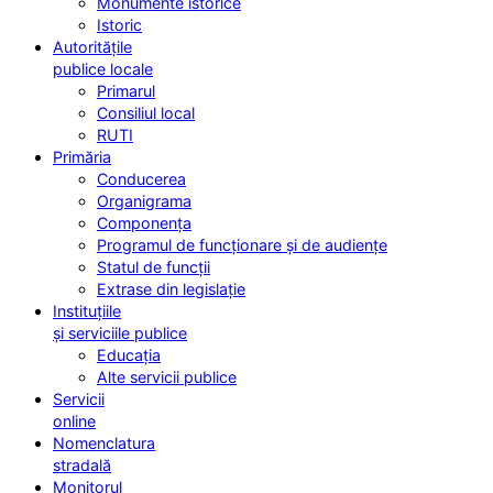
Monumente istorice
Istoric
Autoritățile
publice locale
Primarul
Consiliul local
RUTI
Primăria
Conducerea
Organigrama
Componența
Programul de funcționare și de audiențe
Statul de funcții
Extrase din legislație
Instituțiile
și serviciile publice
Educația
Alte servicii publice
Servicii
online
Nomenclatura
stradală
Monitorul