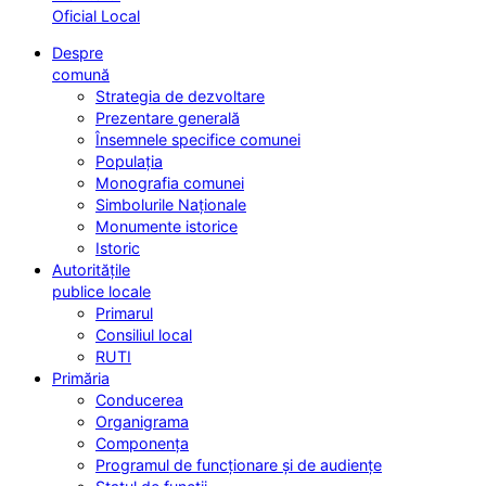
Oficial Local
Despre
comună
Strategia de dezvoltare
Prezentare generală
Însemnele specifice comunei
Populația
Monografia comunei
Simbolurile Naționale
Monumente istorice
Istoric
Autoritățile
publice locale
Primarul
Consiliul local
RUTI
Primăria
Conducerea
Organigrama
Componența
Programul de funcționare și de audiențe