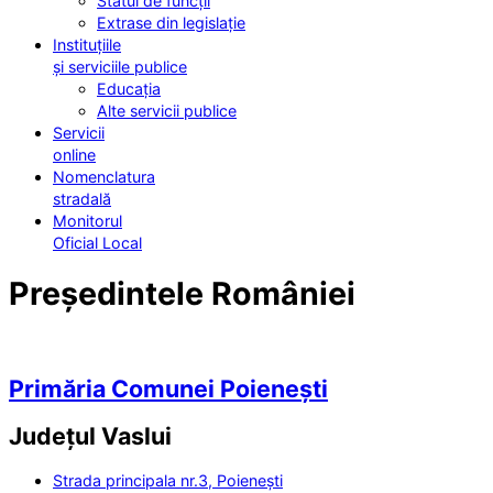
Statul de funcții
Extrase din legislație
Instituțiile
și serviciile publice
Educația
Alte servicii publice
Servicii
online
Nomenclatura
stradală
Monitorul
Oficial Local
Președintele României
Primăria Comunei Poienești
Județul
Vaslui
Strada principala nr.3, Poienești