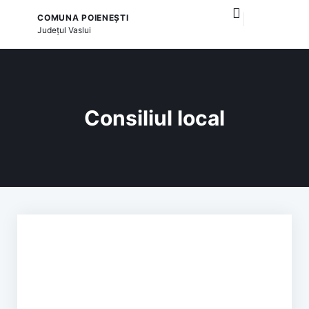
COMUNA POIENEȘTI
publice locale
și serviciile publice
Județul
Vaslui
Consiliul local