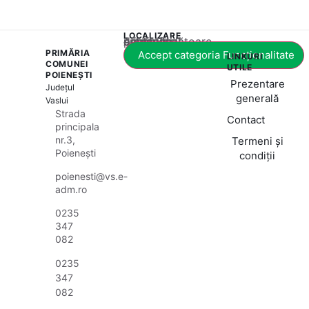
LOCALIZARE
Acest conținut este blocat până când acceptați categoria corespunzătoare de cookie-uri.
PRIMĂRIA
Accept categoria Funcționalitate
LINKURI
COMUNEI
UTILE
POIENEȘTI
Prezentare
Județul
generală
Vaslui
Strada
Contact
principala
nr.3,
Termeni și
Poienești
condiții
poienesti@vs.e-
adm.ro
0235
347
082
0235
347
082