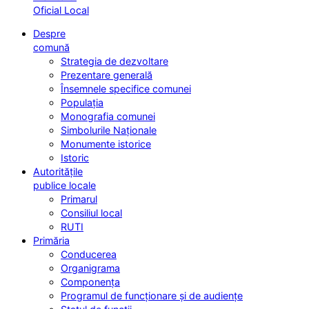
Oficial Local
Despre
comună
Strategia de dezvoltare
Prezentare generală
Însemnele specifice comunei
Populația
Monografia comunei
Simbolurile Naționale
Monumente istorice
Istoric
Autoritățile
publice locale
Primarul
Consiliul local
RUTI
Primăria
Conducerea
Organigrama
Componența
Programul de funcționare și de audiențe