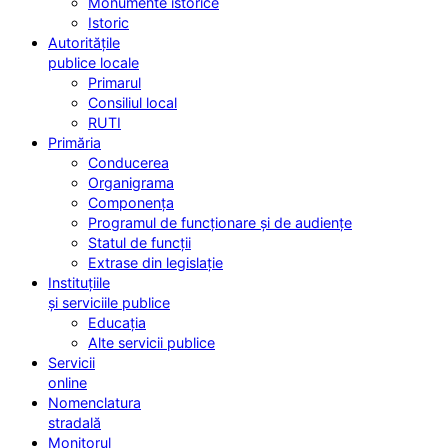
Monumente istorice
Istoric
Autoritățile
publice locale
Primarul
Consiliul local
RUTI
Primăria
Conducerea
Organigrama
Componența
Programul de funcționare și de audiențe
Statul de funcții
Extrase din legislație
Instituțiile
și serviciile publice
Educația
Alte servicii publice
Servicii
online
Nomenclatura
stradală
Monitorul