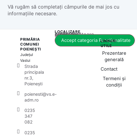
Vă rugăm să completați câmpurile de mai jos cu
informațiile necesare.
LOCALIZARE
Acest conținut este blocat până când acceptați categoria corespunzătoare de cookie-uri.
PRIMĂRIA
Accept categoria Funcționalitate
LINKURI
COMUNEI
UTILE
POIENEȘTI
Prezentare
Județul
generală
Vaslui
Strada
Contact
principala
nr.3,
Termeni și
Poienești
condiții
poienesti@vs.e-
adm.ro
0235
347
082
0235