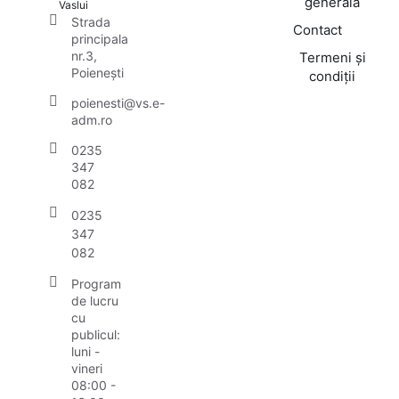
generală
Vaslui
Strada
Contact
principala
nr.3,
Termeni și
Poienești
condiții
poienesti@vs.e-
adm.ro
0235
347
082
0235
347
082
Program
de lucru
cu
publicul:
luni -
vineri
08:00 -