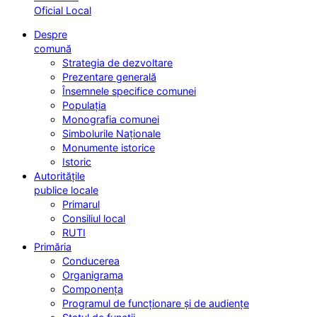
Oficial Local
Despre
comună
Strategia de dezvoltare
Prezentare generală
Însemnele specifice comunei
Populația
Monografia comunei
Simbolurile Naționale
Monumente istorice
Istoric
Autoritățile
publice locale
Primarul
Consiliul local
RUTI
Primăria
Conducerea
Organigrama
Componența
Programul de funcționare și de audiențe