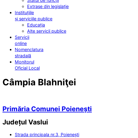
Statul de funcții
Extrase din legislație
Instituțiile
și serviciile publice
Educația
Alte servicii publice
Servicii
online
Nomenclatura
stradală
Monitorul
Oficial Local
Câmpia Blahniţei
Primăria Comunei Poienești
Județul
Vaslui
Strada principala nr.3, Poienești