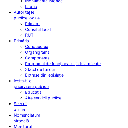
Monumente istorice
Istoric
Autoritățile
publice locale
Primarul
Consiliul local
RUTI
Primăria
Conducerea
Organigrama
Componența
Programul de funcționare și de audiențe
Statul de funcții
Extrase din legislație
Instituțiile
și serviciile publice
Educația
Alte servicii publice
Servicii
online
Nomenclatura
stradală
Monitorul