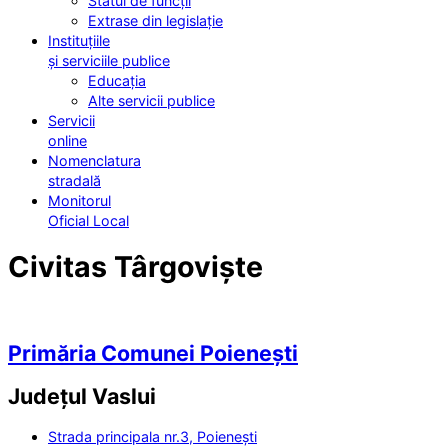
Statul de funcții
Extrase din legislație
Instituțiile
și serviciile publice
Educația
Alte servicii publice
Servicii
online
Nomenclatura
stradală
Monitorul
Oficial Local
Civitas Târgoviște
Primăria Comunei Poienești
Județul
Vaslui
Strada principala nr.3, Poienești