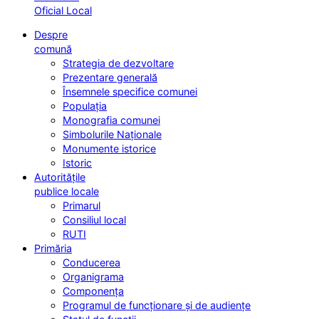
Oficial Local
Despre
comună
Strategia de dezvoltare
Prezentare generală
Însemnele specifice comunei
Populația
Monografia comunei
Simbolurile Naționale
Monumente istorice
Istoric
Autoritățile
publice locale
Primarul
Consiliul local
RUTI
Primăria
Conducerea
Organigrama
Componența
Programul de funcționare și de audiențe