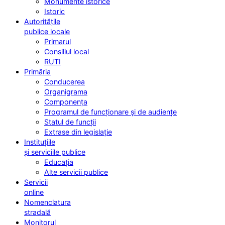
Monumente istorice
Istoric
Autoritățile
publice locale
Primarul
Consiliul local
RUTI
Primăria
Conducerea
Organigrama
Componența
Programul de funcționare și de audiențe
Statul de funcții
Extrase din legislație
Instituțiile
și serviciile publice
Educația
Alte servicii publice
Servicii
online
Nomenclatura
stradală
Monitorul