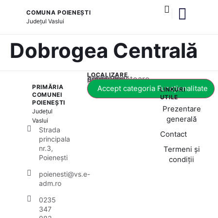
COMUNA POIENEȘTI
Județul
Vaslui
și serviciile publice
Dobrogea Centrală
LOCALIZARE
Acest conținut este blocat până când acceptați categoria corespunzătoare de cookie-uri.
PRIMĂRIA
Accept categoria Funcționalitate
LINKURI
COMUNEI
UTILE
POIENEȘTI
Prezentare
Județul
generală
Vaslui
Strada
Contact
principala
nr.3,
Termeni și
Poienești
condiții
poienesti@vs.e-
adm.ro
0235
347