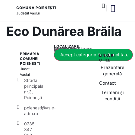
COMUNA POIENEȘTI
Județul
Vaslui
și serviciile publice
Eco Dunărea Brăila
LOCALIZARE
Acest conținut este blocat până când acceptați categoria corespunzătoare de cookie-uri.
PRIMĂRIA
Accept categoria Funcționalitate
LINKURI
COMUNEI
UTILE
POIENEȘTI
Prezentare
Județul
generală
Vaslui
Strada
Contact
principala
nr.3,
Termeni și
Poienești
condiții
poienesti@vs.e-
adm.ro
0235
347