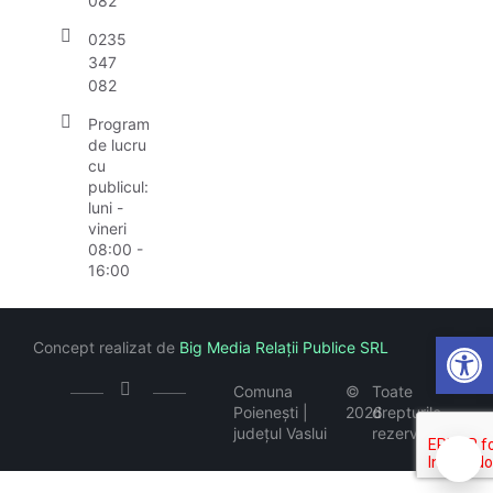
082
0235
347
082
Program
de lucru
cu
publicul:
luni -
vineri
08:00 -
16:00
Open
Concept realizat de
Big Media Relații Publice SRL
Comuna
©
Toate
Poienești |
2026
drepturile
județul Vaslui
rezervate
🍪