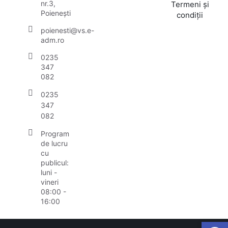
nr.3,
Termeni și
Poienești
condiții
poienesti@vs.e-
adm.ro
0235
347
082
0235
347
082
Program
de lucru
cu
publicul:
luni -
vineri
08:00 -
16:00
Open