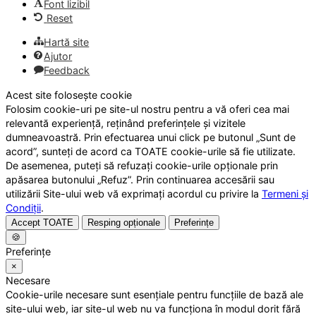
Font lizibil
Reset
Hartă site
Ajutor
Feedback
Acest site folosește cookie
Folosim cookie-uri pe site-ul nostru pentru a vă oferi cea mai
relevantă experiență, reținând preferințele și vizitele
dumneavoastră. Prin efectuarea unui click pe butonul „Sunt de
acord”, sunteți de acord ca TOATE cookie-urile să fie utilizate.
De asemenea, puteți să refuzați cookie-urile opționale prin
apăsarea butonului „Refuz”. Prin continuarea accesării sau
utilizării Site-ului web vă exprimați acordul cu privire la
Termeni și
Condiții
.
Accept TOATE
Resping opționale
Preferințe
🍪
Preferințe
×
Necesare
Cookie-urile necesare sunt esențiale pentru funcțiile de bază ale
site-ului web, iar site-ul web nu va funcționa în modul dorit fără