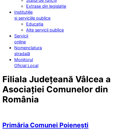
Statul de funcții
Extrase din legislație
Instituțiile
și serviciile publice
Educația
Alte servicii publice
Servicii
online
Nomenclatura
stradală
Monitorul
Oficial Local
Filiala Județeană Vâlcea a
Asociației Comunelor din
România
Primăria Comunei Poienești