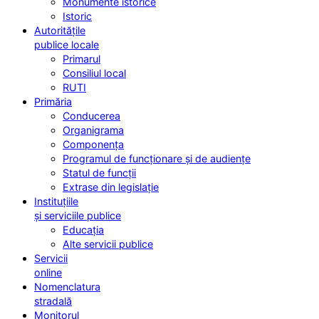
Monumente istorice
Istoric
Autoritățile
publice locale
Primarul
Consiliul local
RUTI
Primăria
Conducerea
Organigrama
Componența
Programul de funcționare și de audiențe
Statul de funcții
Extrase din legislație
Instituțiile
și serviciile publice
Educația
Alte servicii publice
Servicii
online
Nomenclatura
stradală
Monitorul