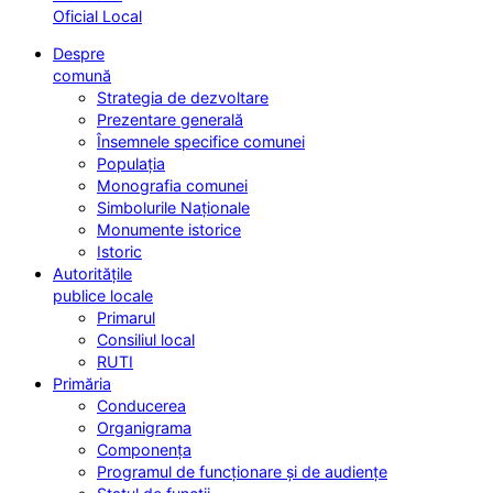
Oficial Local
Despre
comună
Strategia de dezvoltare
Prezentare generală
Însemnele specifice comunei
Populația
Monografia comunei
Simbolurile Naționale
Monumente istorice
Istoric
Autoritățile
publice locale
Primarul
Consiliul local
RUTI
Primăria
Conducerea
Organigrama
Componența
Programul de funcționare și de audiențe