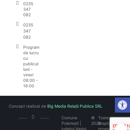
0235
347
082
0235
347
082
Program
de lucru
cu
publicul:
luni -
vineri
08:00 -
16:00
Open
Concept realizat de
Big Media Relații Publice SRL
Comuna
©
Toate
Poienești |
2026
drepturile
județul Vaslui
rezervate
🍪