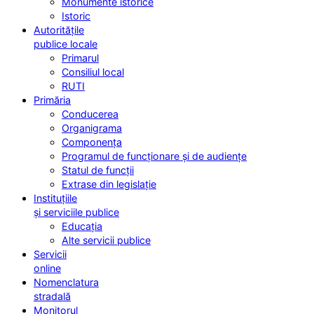
Monumente istorice
Istoric
Autoritățile
publice locale
Primarul
Consiliul local
RUTI
Primăria
Conducerea
Organigrama
Componența
Programul de funcționare și de audiențe
Statul de funcții
Extrase din legislație
Instituțiile
și serviciile publice
Educația
Alte servicii publice
Servicii
online
Nomenclatura
stradală
Monitorul