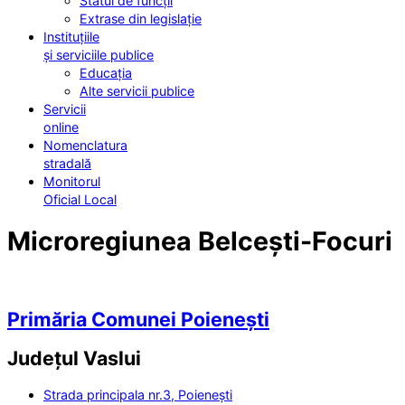
Statul de funcții
Extrase din legislație
Instituțiile
și serviciile publice
Educația
Alte servicii publice
Servicii
online
Nomenclatura
stradală
Monitorul
Oficial Local
Microregiunea Belcești-Focuri
Primăria Comunei Poienești
Județul
Vaslui
Strada principala nr.3, Poienești