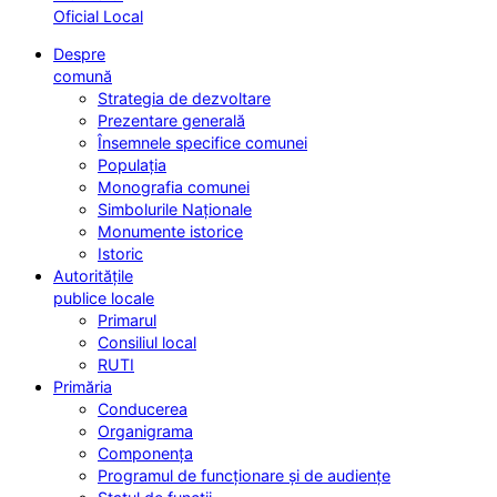
Oficial Local
Despre
comună
Strategia de dezvoltare
Prezentare generală
Însemnele specifice comunei
Populația
Monografia comunei
Simbolurile Naționale
Monumente istorice
Istoric
Autoritățile
publice locale
Primarul
Consiliul local
RUTI
Primăria
Conducerea
Organigrama
Componența
Programul de funcționare și de audiențe