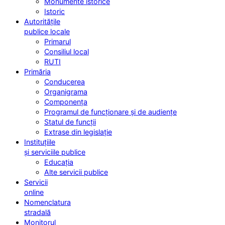
Monumente istorice
Istoric
Autoritățile
publice locale
Primarul
Consiliul local
RUTI
Primăria
Conducerea
Organigrama
Componența
Programul de funcționare și de audiențe
Statul de funcții
Extrase din legislație
Instituțiile
și serviciile publice
Educația
Alte servicii publice
Servicii
online
Nomenclatura
stradală
Monitorul