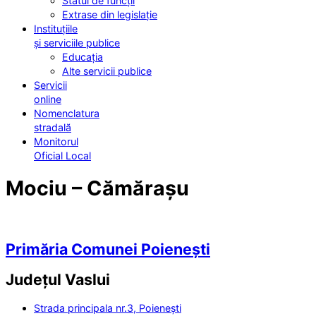
Statul de funcții
Extrase din legislație
Instituțiile
și serviciile publice
Educația
Alte servicii publice
Servicii
online
Nomenclatura
stradală
Monitorul
Oficial Local
Mociu – Cămărașu
Primăria Comunei Poienești
Județul
Vaslui
Strada principala nr.3, Poienești