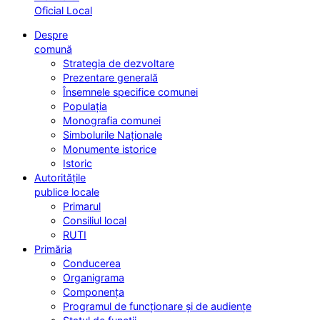
Oficial Local
Despre
comună
Strategia de dezvoltare
Prezentare generală
Însemnele specifice comunei
Populația
Monografia comunei
Simbolurile Naționale
Monumente istorice
Istoric
Autoritățile
publice locale
Primarul
Consiliul local
RUTI
Primăria
Conducerea
Organigrama
Componența
Programul de funcționare și de audiențe