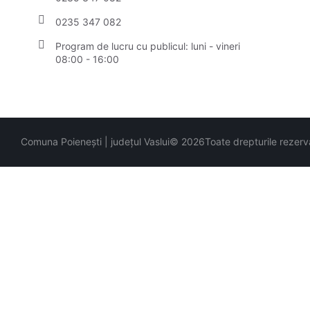
0235 347 082
Program de lucru cu publicul:
luni - vineri
08:00 - 16:00
Comuna Poienești | județul Vaslui
© 2026
Toate drepturile rezerv