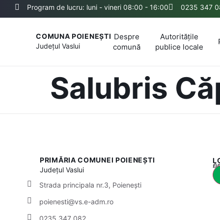
Program de lucru: luni - vineri 08:00 - 16:00
0235 347 0
Despre
Autoritățile
COMUNA POIENEȘTI
Județul
Vaslui
comună
publice locale
Salubris Că
PRIMĂRIA COMUNEI POIENEȘTI
L
Acest
Județul
Vaslui
Strada principala nr.3, Poienești
poienesti@vs.e-adm.ro
0235 347 082