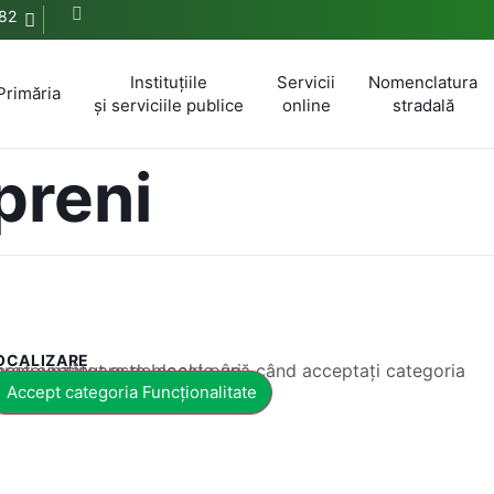
82
Instituțiile
Servicii
Nomenclatura
Primăria
și serviciile publice
online
stradală
preni
OCALIZARE
 conținut este blocat până când acceptați categoria corespunzătoare de cookie-uri.
Accept categoria Funcționalitate