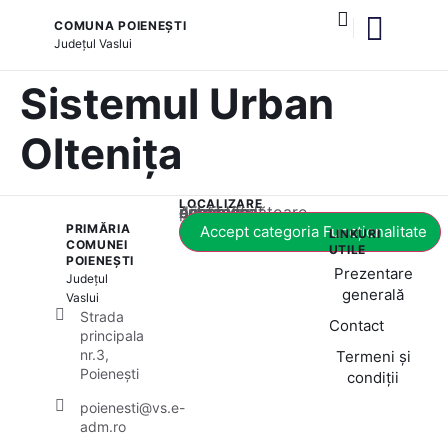
COMUNA POIENEȘTI
Județul
Vaslui
și serviciile publice
Sistemul Urban
Oltenița
LOCALIZARE
Acest conținut este blocat până când acceptați categoria corespunzătoare de cookie-uri.
PRIMĂRIA
Accept categoria Funcționalitate
LINKURI
COMUNEI
UTILE
POIENEȘTI
Prezentare
Județul
generală
Vaslui
Strada
Contact
principala
nr.3,
Termeni și
Poienești
condiții
poienesti@vs.e-
adm.ro