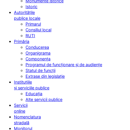
Monumente istorice
Istoric
Autoritățile
publice locale
Primarul
Consiliul local
RUTI
Primăria
Conducerea
Organigrama
Componența
Programul de funcționare și de audiențe
Statul de funcții
Extrase din legislație
Instituțiile
și serviciile publice
Educația
Alte servicii publice
Servicii
online
Nomenclatura
stradală
Monitorul