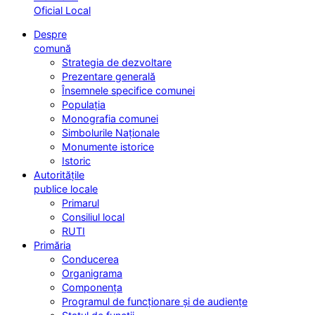
Oficial Local
Despre
comună
Strategia de dezvoltare
Prezentare generală
Însemnele specifice comunei
Populația
Monografia comunei
Simbolurile Naționale
Monumente istorice
Istoric
Autoritățile
publice locale
Primarul
Consiliul local
RUTI
Primăria
Conducerea
Organigrama
Componența
Programul de funcționare și de audiențe