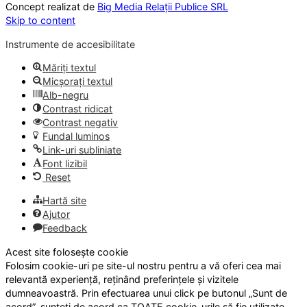
Concept realizat de
Big Media Relații Publice SRL
Skip to content
Instrumente de accesibilitate
Măriți textul
Micșorați textul
Alb-negru
Contrast ridicat
Contrast negativ
Fundal luminos
Link-uri subliniate
Font lizibil
Reset
Hartă site
Ajutor
Feedback
Acest site folosește cookie
Folosim cookie-uri pe site-ul nostru pentru a vă oferi cea mai
relevantă experiență, reținând preferințele și vizitele
dumneavoastră. Prin efectuarea unui click pe butonul „Sunt de
acord”, sunteți de acord ca TOATE cookie-urile să fie utilizate.