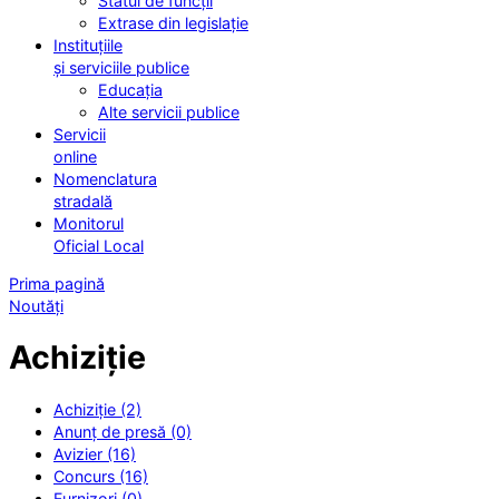
Statul de funcții
Extrase din legislație
Instituțiile
și serviciile publice
Educația
Alte servicii publice
Servicii
online
Nomenclatura
stradală
Monitorul
Oficial Local
Prima pagină
Noutăți
Achiziție
Achiziție (2)
Anunț de presă (0)
Avizier (16)
Concurs (16)
Furnizori (0)