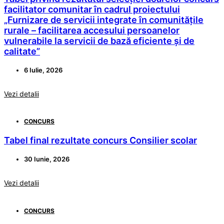
facilitator comunitar în cadrul proiectului
„Furnizare de servicii integrate în comunitățile
rurale – facilitarea accesului persoanelor
vulnerabile la servicii de bază eficiente și de
calitate”
6 Iulie, 2026
Vezi detalii
CONCURS
Tabel final rezultate concurs Consilier scolar
30 Iunie, 2026
Vezi detalii
CONCURS