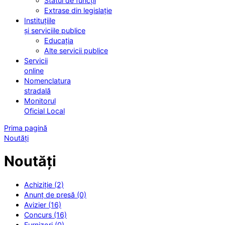
Statul de funcții
Extrase din legislație
Instituțiile
și serviciile publice
Educația
Alte servicii publice
Servicii
online
Nomenclatura
stradală
Monitorul
Oficial Local
Prima pagină
Noutăți
Noutăți
Achiziție (2)
Anunț de presă (0)
Avizier (16)
Concurs (16)
Furnizori (0)