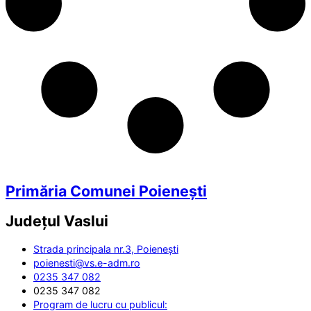
Primăria Comunei Poienești
Județul
Vaslui
Strada principala nr.3, Poienești
poienesti@vs.e-adm.ro
0235 347 082
0235 347 082
Program de lucru cu publicul: