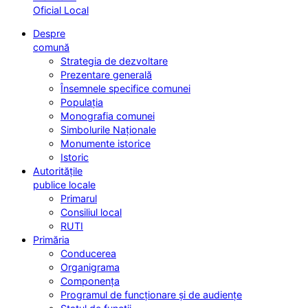
Oficial Local
Despre
comună
Strategia de dezvoltare
Prezentare generală
Însemnele specifice comunei
Populația
Monografia comunei
Simbolurile Naționale
Monumente istorice
Istoric
Autoritățile
publice locale
Primarul
Consiliul local
RUTI
Primăria
Conducerea
Organigrama
Componența
Programul de funcționare și de audiențe